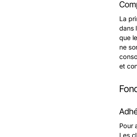
Comp
La pr
dans 
que l
ne so
conso
et con
Fonc
Adhé
Pour 
Les c