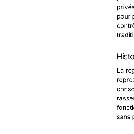
privé
pour 
contr
tradit
Hist
La ré
répre
conso
rasse
fonct
sans 