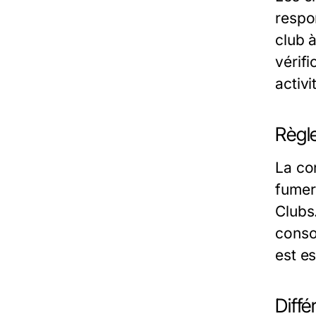
respo
club 
vérif
activ
Règl
La con
fumer 
Clubs
conso
est e
Diffé