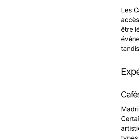
Les C
accès
être 
événem
tandi
Expé
Cafés
Madri
Certa
artist
types