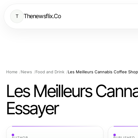
Thenewsflix.Co
T
Home
News
Food and Drink
Les Meilleurs Cannabis Coffee Shop
Les Meilleurs Cann
Essayer
AUTHOR
PUBLISHED